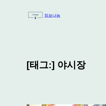
콘
텐
정보나눔
츠
로
바
로
가
기
[태그:]
야시장