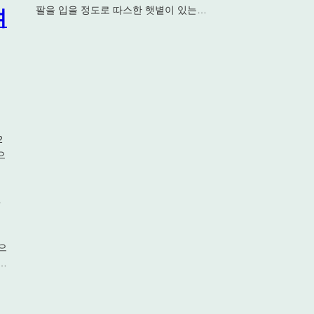
팔을 입을 정도로 따스한 햇볕이 있는…
며
2
으
4
으
…