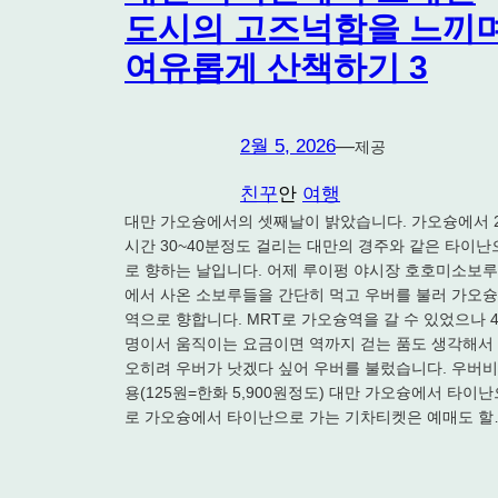
도시의 고즈넉함을 느끼
여유롭게 산책하기 3
2월 5, 2026
—
제공
친꾸
안
여행
대만 가오슝에서의 셋째날이 밝았습니다. 가오슝에서 
시간 30~40분정도 걸리는 대만의 경주와 같은 타이난
로 향하는 날입니다. 어제 루이펑 야시장 호호미소보루
에서 사온 소보루들을 간단히 먹고 우버를 불러 가오슝
역으로 향합니다. MRT로 가오슝역을 갈 수 있었으나 
명이서 움직이는 요금이면 역까지 걷는 품도 생각해서
오히려 우버가 낫겠다 싶어 우버를 불렀습니다. 우버비
용(125원=한화 5,900원정도) 대만 가오슝에서 타이난
로 가오슝에서 타이난으로 가는 기차티켓은 예매도 할