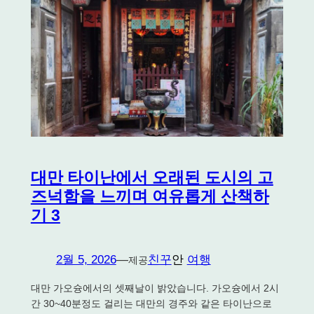
대만 타이난에서 오래된 도시의 고
즈넉함을 느끼며 여유롭게 산책하
기 3
2월 5, 2026
—
친꾸
안
여행
제공
대만 가오슝에서의 셋째날이 밝았습니다. 가오슝에서 2시
간 30~40분정도 걸리는 대만의 경주와 같은 타이난으로