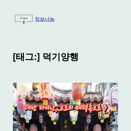
콘
텐
정보나눔
츠
로
바
로
가
[태그:]
덕기양행
기