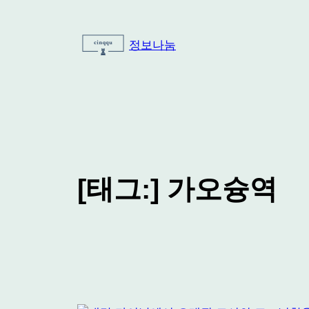
콘
텐
정보나눔
츠
로
바
로
가
기
[태그:]
가오슝역