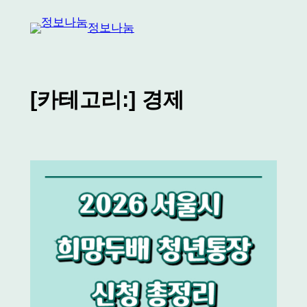
콘
정보나눔
텐
츠
로
바
[카테고리:]
경제
로
가
기